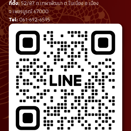
ที่ตั้ง:
52/87 ถ.เทพาพัฒนา ต.ในเมือง อ.เมือง
จ.เพชรบูรณ์ 67000
Tel:
061-692-6595